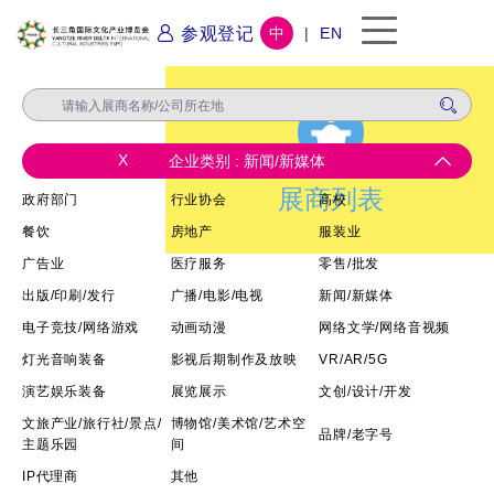
参观登记
中
|
EN
X
企业类别 : 新闻/新媒体
展商列表
政府部门
行业协会
高校
餐饮
房地产
服装业
广告业
医疗服务
零售/批发
出版/印刷/发行
广播/电影/电视
新闻/新媒体
电子竞技/网络游戏
动画动漫
网络文学/网络音视频
灯光音响装备
影视后期制作及放映
VR/AR/5G
演艺娱乐装备
展览展示
文创/设计/开发
文旅产业/旅行社/景点/
博物馆/美术馆/艺术空
品牌/老字号
主题乐园
间
IP代理商
其他